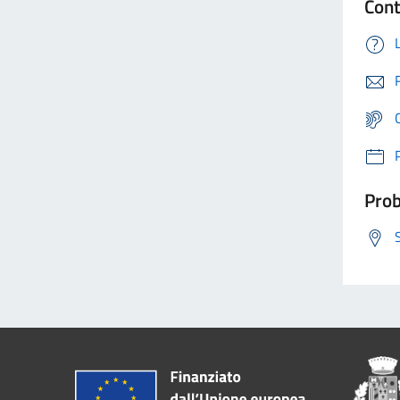
Cont
Prob