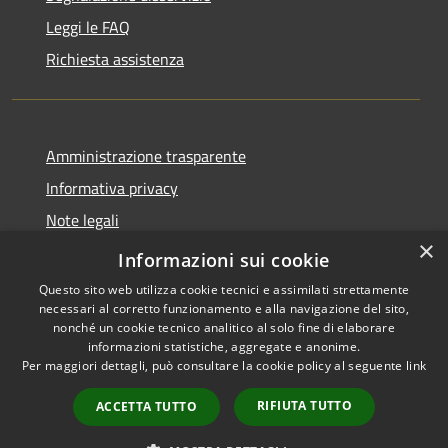
Leggi le FAQ
Richiesta assistenza
Amministrazione trasparente
Informativa privacy
Note legali
×
Dichiarazione di accessibilità
Informazioni sui cookie
Questo sito web utilizza cookie tecnici e assimilati strettamente
necessari al corretto funzionamento e alla navigazione del sito,
nonché un cookie tecnico analitico al solo fine di elaborare
informazioni statistiche, aggregate e anonime.
RSS
Copyright © 2026 • Comune di
Per maggiori dettagli, può consultare la cookie policy al seguente
link
Accessibilità
Monforte San Giorgio •
Privacy
Municipium
Powered by
•
RIFIUTA TUTTO
ACCETTA TUTTO
Cookie
Accesso redazione