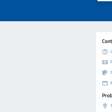
Cont
Prob