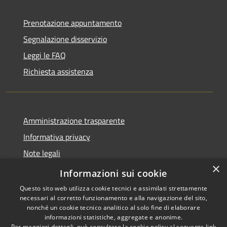
Prenotazione appuntamento
Segnalazione disservizio
Leggi le FAQ
Richiesta assistenza
Amministrazione trasparente
Informativa privacy
Note legali
×
Dichiarazione di accessibilità
Informazioni sui cookie
Questo sito web utilizza cookie tecnici e assimilati strettamente
necessari al corretto funzionamento e alla navigazione del sito,
nonché un cookie tecnico analitico al solo fine di elaborare
informazioni statistiche, aggregate e anonime.
RSS
Copyright © 2026 • Comune di
Per maggiori dettagli, può consultare la cookie policy al seguente
link