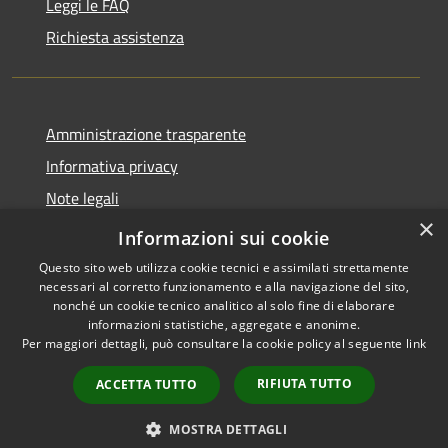
Leggi le FAQ
Richiesta assistenza
Amministrazione trasparente
Informativa privacy
Note legali
×
Dichiarazione di accessibilità
Informazioni sui cookie
Questo sito web utilizza cookie tecnici e assimilati strettamente
necessari al corretto funzionamento e alla navigazione del sito,
nonché un cookie tecnico analitico al solo fine di elaborare
informazioni statistiche, aggregate e anonime.
RSS
Copyright © 2026 • Comune di
Per maggiori dettagli, può consultare la cookie policy al seguente
link
Accessibilità
Monforte San Giorgio •
Privacy
Municipium
Powered by
•
RIFIUTA TUTTO
ACCETTA TUTTO
Cookie
Accesso redazione
Mappa del sito
MOSTRA DETTAGLI