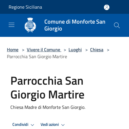
Salta al contenuto principale
Regione Siciliana
Comune di Monforte San
Giorgio
Home
>
Vivere il Comune
>
Luoghi
>
Chiesa
>
Parrocchia San Giorgio Martire
Parrocchia San
Giorgio Martire
Chiesa Madre di Monforte San Giorgio.
Condividi
Vedi azioni