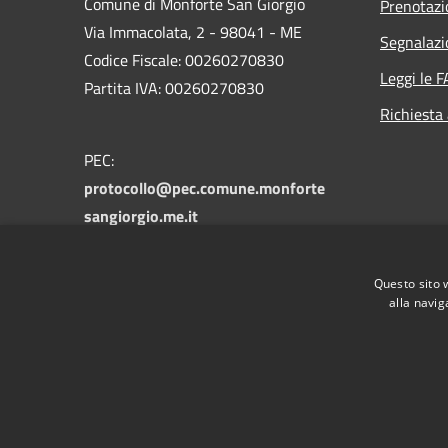
Comune di Monforte San Giorgio
Prenotaz
Via Immacolata, 2 - 98041 - ME
Segnalazi
Codice Fiscale: 00260270830
Leggi le 
Partita IVA: 00260270830
Richiesta
PEC:
protocollo@pec.comune.monforte
sangiorgio.me.it
Centralino Unico: 090/9931000 -
090/9931481
Questo sito 
alla navig
RSS
Accessibilità
Privacy
Cookie
Mappa de