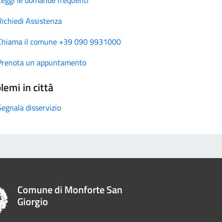
Richiedi Assistenza
Chiama il comune +39 090 9931000
Prenota un appuntamento
lemi in città
Segnala disservizio
Comune di Monforte San
Giorgio