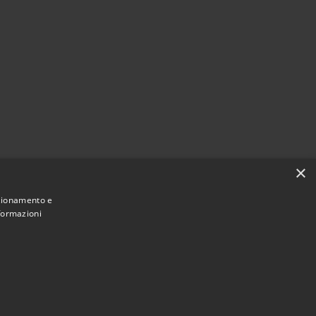
×
nzionamento e
nformazioni
Municipium
Accesso
Monforte San Giorgio • Powered by
•
redazione