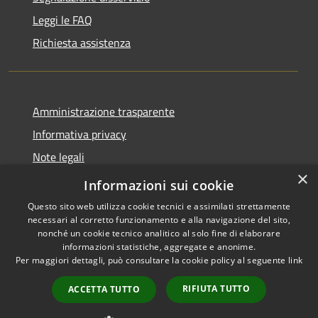
Leggi le FAQ
Richiesta assistenza
Amministrazione trasparente
Informativa privacy
Note legali
×
Dichiarazione di accessibilità
Informazioni sui cookie
Questo sito web utilizza cookie tecnici e assimilati strettamente
necessari al corretto funzionamento e alla navigazione del sito,
nonché un cookie tecnico analitico al solo fine di elaborare
informazioni statistiche, aggregate e anonime.
RSS
Copyright © 2026 • Comune di
Per maggiori dettagli, può consultare la cookie policy al seguente
link
Accessibilità
Monforte San Giorgio •
Privacy
Municipium
Powered by
•
RIFIUTA TUTTO
ACCETTA TUTTO
Cookie
Accesso redazione