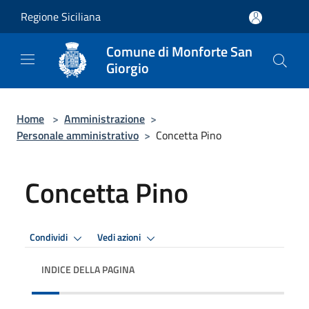
Salta al contenuto principale
Regione Siciliana
Comune di Monforte San
Giorgio
Home
>
Amministrazione
>
Personale amministrativo
>
Concetta Pino
Concetta Pino
Condividi
Vedi azioni
INDICE DELLA PAGINA