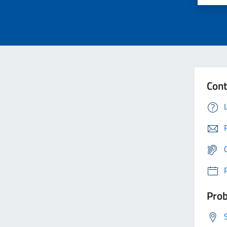
Cont
Prob