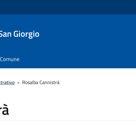
San Giorgio
il Comune
trativo
>
Rosalba Cannistrà
rà