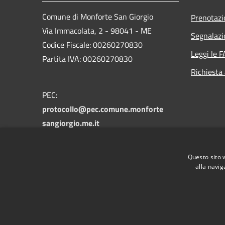
Comune di Monforte San Giorgio
Prenotaz
Via Immacolata, 2 - 98041 - ME
Segnalazi
Codice Fiscale: 00260270830
Leggi le 
Partita IVA: 00260270830
Richiesta
PEC:
protocollo@pec.comune.monforte
sangiorgio.me.it
Centralino Unico: 090/9931000 -
090/9931481
Questo sito 
alla navig
RSS
Accessibilità
Privacy
Cookie
Mappa de