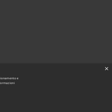
×
nzionamento e
nformazioni
Municipium
Accesso
Monforte San Giorgio • Powered by
•