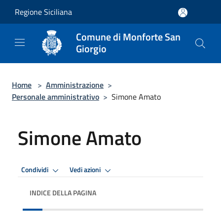
Salta al contenuto principale
Regione Siciliana
Comune di Monforte San
Giorgio
Home
>
Amministrazione
>
Personale amministrativo
>
Simone Amato
Simone Amato
Condividi
Vedi azioni
INDICE DELLA PAGINA