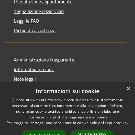
Prenotazione appuntamento
Segnalazione disservizio
Leggi le FAQ
Richiesta assistenza
Amministrazione trasparente
Informativa privacy
Note legali
×
Dichiarazione di accessibilità
Informazioni sui cookie
Questo sito web utilizza cookie tecnici e assimilati strettamente
necessari al corretto funzionamento e alla navigazione del sito,
nonché un cookie tecnico analitico al solo fine di elaborare
informazioni statistiche, aggregate e anonime.
RSS
Copyright © 2026 • Comune di
Per maggiori dettagli, può consultare la cookie policy al seguente
link
Accessibilità
Monforte San Giorgio •
Privacy
Municipium
Powered by
•
RIFIUTA TUTTO