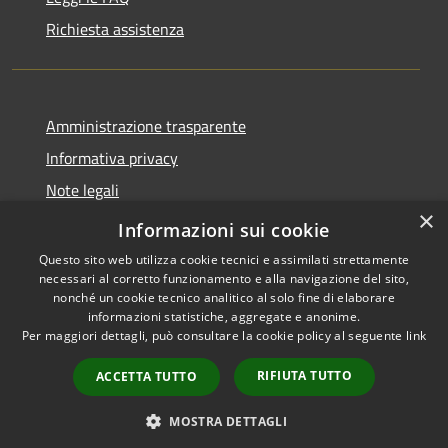
Richiesta assistenza
Amministrazione trasparente
Informativa privacy
Note legali
×
Dichiarazione di accessibilità
Informazioni sui cookie
Questo sito web utilizza cookie tecnici e assimilati strettamente
necessari al corretto funzionamento e alla navigazione del sito,
nonché un cookie tecnico analitico al solo fine di elaborare
informazioni statistiche, aggregate e anonime.
RSS
Copyright © 2026 • Comune di
Per maggiori dettagli, può consultare la cookie policy al seguente
link
Accessibilità
Monforte San Giorgio •
Privacy
Municipium
Powered by
•
RIFIUTA TUTTO
ACCETTA TUTTO
Cookie
Accesso redazione
Mappa del sito
MOSTRA DETTAGLI