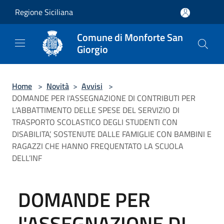
Salta al contenuto principale
Regione Siciliana
Comune di Monforte San
Giorgio
Home
>
Novità
>
Avvisi
>
DOMANDE PER l'ASSEGNAZIONE DI CONTRIBUTI PER
L’ABBATTIMENTO DELLE SPESE DEL SERVIZIO DI
TRASPORTO SCOLASTICO DEGLI STUDENTI CON
DISABILITA’, SOSTENUTE DALLE FAMIGLIE CON BAMBINI E
RAGAZZI CHE HANNO FREQUENTATO LA SCUOLA
DELL’INF
DOMANDE PER
l'ASSEGNAZIONE DI