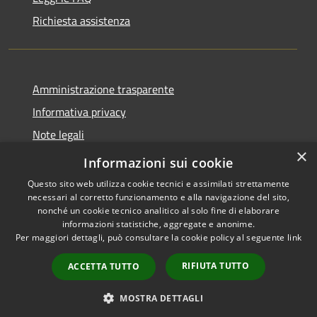
Richiesta assistenza
Amministrazione trasparente
Informativa privacy
Note legali
×
Dichiarazione di accessibilità
Informazioni sui cookie
Questo sito web utilizza cookie tecnici e assimilati strettamente
necessari al corretto funzionamento e alla navigazione del sito,
nonché un cookie tecnico analitico al solo fine di elaborare
informazioni statistiche, aggregate e anonime.
RSS
Copyright © 2026 • Comune di
Per maggiori dettagli, può consultare la cookie policy al seguente
link
Accessibilità
Monforte San Giorgio •
Privacy
Municipium
Powered by
•
RIFIUTA TUTTO
ACCETTA TUTTO
Cookie
Accesso redazione
Mappa del sito
MOSTRA DETTAGLI