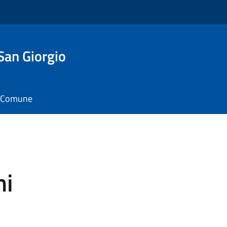
San Giorgio
il Comune
ni