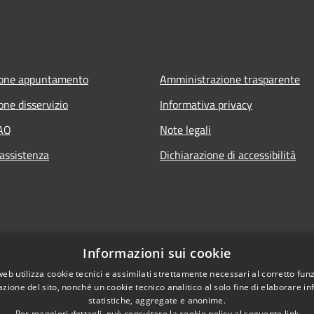
ione appuntamento
Amministrazione trasparente
one disservizio
Informativa privacy
FAQ
Note legali
 assistenza
Dichiarazione di accessibilità
Informazioni sui cookie
web utilizza cookie tecnici e assimilati strettamente necessari al corretto fu
azione del sito, nonché un cookie tecnico analitico al solo fine di elaborare i
statistiche, aggregate e anonime.
Per maggiori dettagli, può consultare la cookie policy al seguente
link