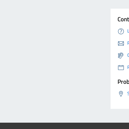
Cont
Prob