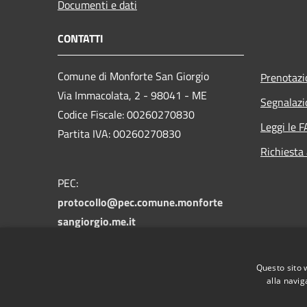
Documenti e dati
CONTATTI
Comune di Monforte San Giorgio
Prenotaz
Via Immacolata, 2 - 98041 - ME
Segnalazi
Codice Fiscale: 00260270830
Leggi le 
Partita IVA: 00260270830
Richiesta
PEC:
protocollo@pec.comune.monforte
sangiorgio.me.it
Centralino Unico: 090/9931000 -
090/9931481
Questo sito 
alla navig