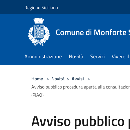
Salta al contenuto principale
Regione Siciliana
Comune di Monforte 
Amministrazione
Novità
Servizi
Vivere 
Home
>
Novità
>
Avvisi
>
Avviso pubblico procedura aperta alla consultazione
(PIAO)
Avviso pubblico