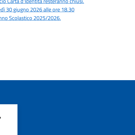
cio Carta d'Identità resteranno chiusi.
dì 30 giugno 2026 alle ore 18.30
Anno Scolastico 2025/2026.
?