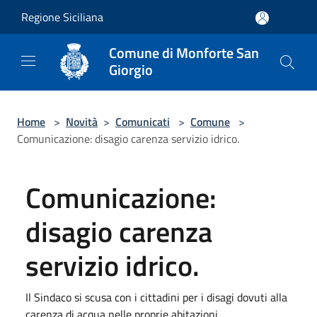
Salta al contenuto principale
Regione Siciliana
Comune di Monforte San
Giorgio
Home
>
Novità
>
Comunicati
>
Comune
>
Comunicazione: disagio carenza servizio idrico.
Comunicazione:
disagio carenza
servizio idrico.
Il Sindaco si scusa con i cittadini per i disagi dovuti alla
carenza di acqua nelle proprie abitazioni.