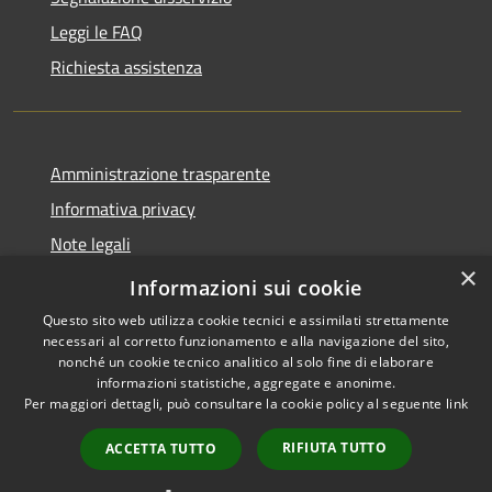
Leggi le FAQ
Richiesta assistenza
Amministrazione trasparente
Informativa privacy
Note legali
×
Dichiarazione di accessibilità
Informazioni sui cookie
Questo sito web utilizza cookie tecnici e assimilati strettamente
necessari al corretto funzionamento e alla navigazione del sito,
nonché un cookie tecnico analitico al solo fine di elaborare
informazioni statistiche, aggregate e anonime.
RSS
Copyright © 2026 • Comune di
Per maggiori dettagli, può consultare la cookie policy al seguente
link
Accessibilità
Monforte San Giorgio •
Privacy
Municipium
Powered by
•
RIFIUTA TUTTO
ACCETTA TUTTO
Cookie
Accesso redazione