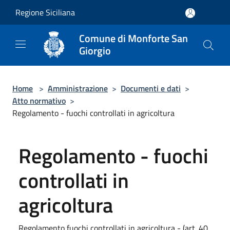
Salta al contenuto principale
Regione Siciliana
Comune di Monforte San
Giorgio
Home
>
Amministrazione
>
Documenti e dati
>
Atto normativo
>
Regolamento - fuochi controllati in agricoltura
Regolamento - fuochi
controllati in
agricoltura
Regolamento fuochi controllati in agricoltura - (art. 40